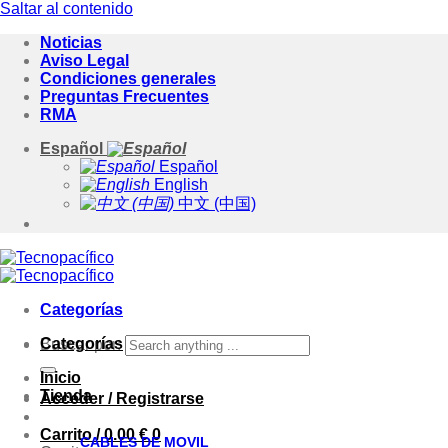
Saltar al contenido
Noticias
Aviso Legal
Condiciones generales
Preguntas Frecuentes
RMA
Español
Español
English
中文 (中国)
Categorías
Categorías
Buscar por:
Inicio
Tienda
Acceder / Registrarse
Carrito /
0.00
€
0
CABLES DE MOVIL