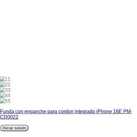
1
2
3
4
5
Funda con enganche para cordon integrado iPhone 16E PM-
CD0022
Iniciar sesión