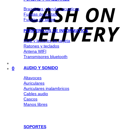
Brazaletes y fundas acuaticas
Fundas de portatil
Fundas de tablet
PERIFERICOS DE INFORMATICA
HUB y lectores de tarjeta
Ratones y teclados
Antena WlFl
Transmisores bluetooth
AUDIO Y SONIDO
0
Altavoces
Auriculares
Auriculares inalambricos
Cables audio
Cascos
Manos libres
SOPORTES