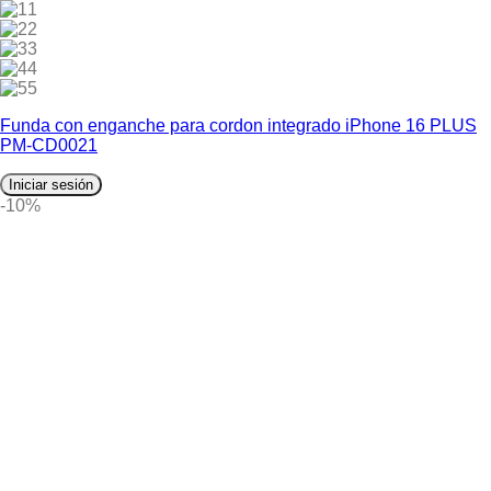
1
2
3
4
5
Funda con enganche para cordon integrado iPhone 16 PLUS
PM-CD0021
Iniciar sesión
-10%