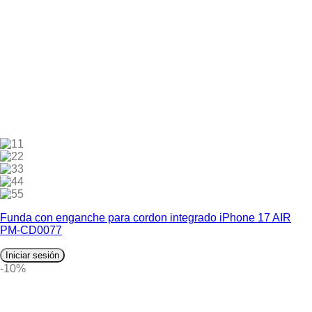
1
2
3
4
5
Funda con enganche para cordon integrado iPhone 17 AIR
PM-CD0077
Iniciar sesión
-10%