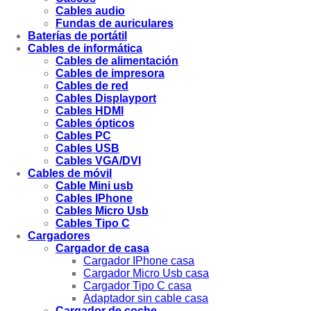
Cables audio
Fundas de auriculares
Baterías de portátil
Cables de informática
Cables de alimentación
Cables de impresora
Cables de red
Cables Displayport
Cables HDMI
Cables ópticos
Cables PC
Cables USB
Cables VGA/DVI
Cables de móvil
Cable Mini usb
Cables IPhone
Cables Micro Usb
Cables Tipo C
Cargadores
Cargador de casa
Cargador IPhone casa
Cargador Micro Usb casa
Cargador Tipo C casa
Adaptador sin cable casa
Cargador de coche