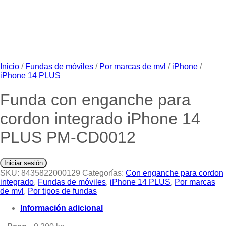
Inicio
/
Fundas de móviles
/
Por marcas de mvl
/
iPhone
/
iPhone 14 PLUS
Funda con enganche para
cordon integrado iPhone 14
PLUS PM-CD0012
Iniciar sesión
SKU:
8435822000129
Categorías:
Con enganche para cordon
integrado
,
Fundas de móviles
,
iPhone 14 PLUS
,
Por marcas
de mvl
,
Por tipos de fundas
Información adicional