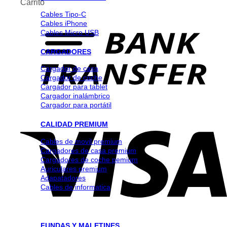
Carrito
Cables Tipo-C
Cables iPhone
Cables Micro USB
CARGADORES
Cargador de casa
Cargador de coche
Cargador para tablet
Cargador inalámbrico
Cargador para portátil
CALIDAD PREMIUM
Cables de movil premium
Cargadores de casa premium
Cargadores de coche pemium
Auriculares premium
Adapatadores
Cables de informatica
FUNDAS Y MALETINES