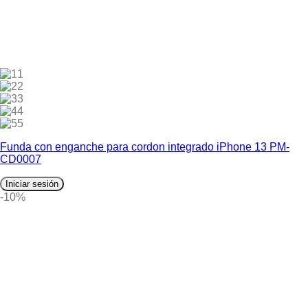
1
2
3
4
5
Funda con enganche para cordon integrado iPhone 13 PM-
CD0007
Iniciar sesión
-10%