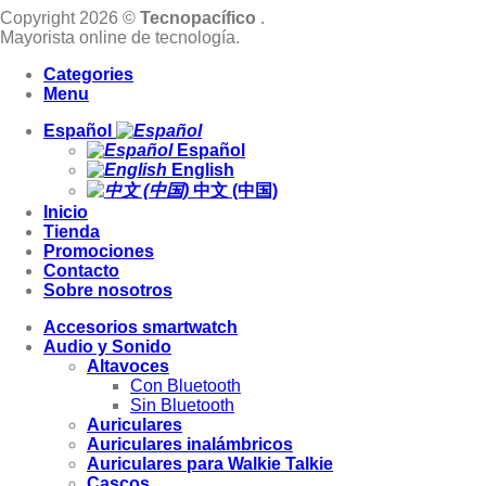
Copyright 2026 ©
Tecnopacífico
.
Mayorista online de tecnología.
Categories
Menu
Español
Español
English
中文 (中国)
Inicio
Tienda
Promociones
Contacto
Sobre nosotros
Accesorios smartwatch
Audio y Sonido
Altavoces
Con Bluetooth
Sin Bluetooth
Auriculares
Auriculares inalámbricos
Auriculares para Walkie Talkie
Cascos